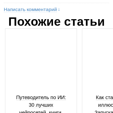
Написать комментарий
Похожие статьи
Путеводитель по ИИ:
Как ст
30 лучших
иллюс
нейросетей, книги,
Запуска