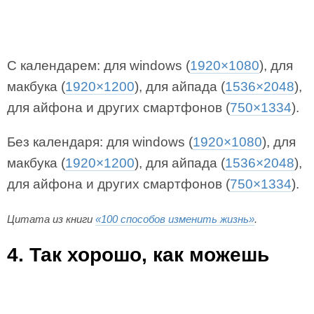
С календарем: для windows (
1920×1080
), для
макбука (
1920×1200
), для айпада (
1536×2048
),
для айфона и других смартфонов (
750×1334
).
Без календаря: для windows (
1920×1080
), для
макбука (
1920×1200
), для айпада (
1536×2048
),
для айфона и других смартфонов (
750×1334
).
Цитата из книги
«100 способов изменить жизнь»
.
4. Так хорошо, как можешь