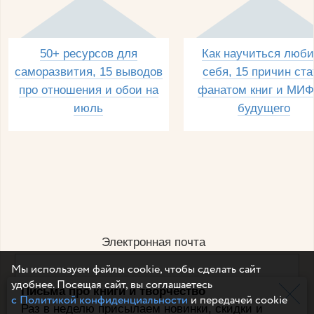
50+ ресурсов для
Как научиться люби
саморазвития, 15 выводов
себя, 15 причин ста
про отношения и обои на
фанатом книг и МИФ
июль
будущего
Электронная почта
Мы используем файлы cookie, чтобы сделать сайт
удобнее. Посещая сайт, вы соглашаетесь
Письма про книги и творчество
Например, dulsineya@gmail.com
с Политикой конфиденциальности
и передачей cookie
Без спама и смс
Раз в неделю присылаем новинки, скидки и