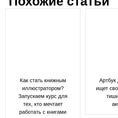
Похожие статьи
Как стать книжным
Артбук 
иллюстратором?
ищет сво
Запускаем курс для
тиши
тех, кто мечтает
ак
работать с книгами