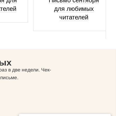
ря для
Письмо сентября
телей
для любимых
читателей
ных
аз в две недели. Чек-
 письме.