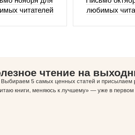
ьмо ноября для
Письмо октяб
имых читателей
любимых чита
лезное чтение на выход
-) Выбираем 5 самых ценных статей и присылаем р
итаю книги, меняюсь к лучшему» — уже в первом