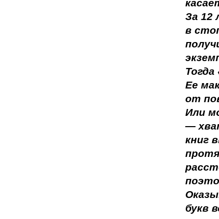
касает
За 12
в сто
получ
экзем
Тогда
Ее ма
от по
Или м
— хва
книг 
протя
расст
поэто
Оказы
букв 