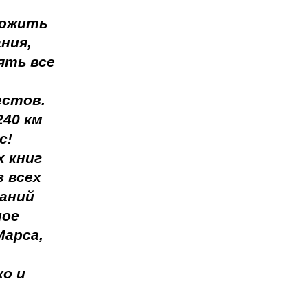
ложить
ния,
ять все
естов.
240 км
с!
 книг
 всех
наний
ное
Марса,
ко и