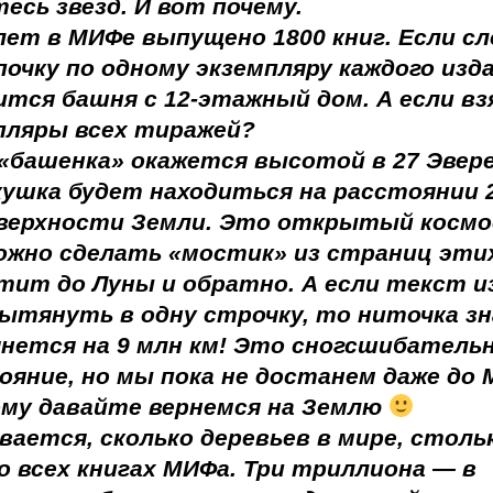
есь звезд. И вот почему.
 лет в МИФе выпущено 1800 книг. Если с
почку по одному экземпляру каждого изда
ится башня с 12-этажный дом. А если вз
пляры всех тиражей?
 «башенка» окажется высотой в 27 Эвер
кушка будет находиться на расстоянии 
верхности Земли. Это открытый космо
ожно сделать «мостик» из страниц этих
тит до Луны и обратно. А если текст из
вытянуть в одну строчку, то ниточка з
нется на 9 млн км! Это сногсшибатель
ояние, но мы пока не достанем даже до 
му давайте вернемся на Землю
вается, сколько деревьев в мире, столь
во всех книгах МИФа. Три триллиона — в