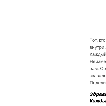
Тот, кт
внутри
Каждый
Неизме
вам. С
оказало
Подели
Здрав
Кажды