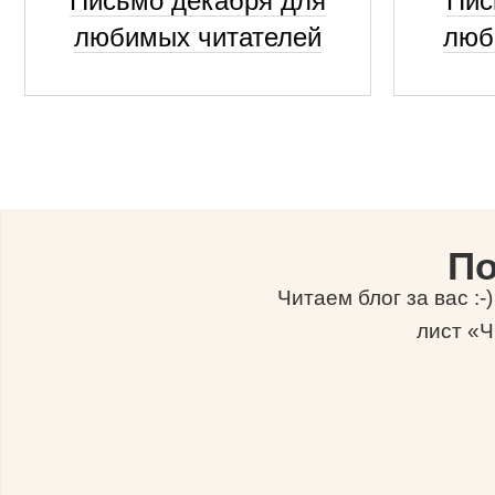
Письмо декабря для
Пис
любимых читателей
люб
По
Читаем блог за вас :
лист «Ч