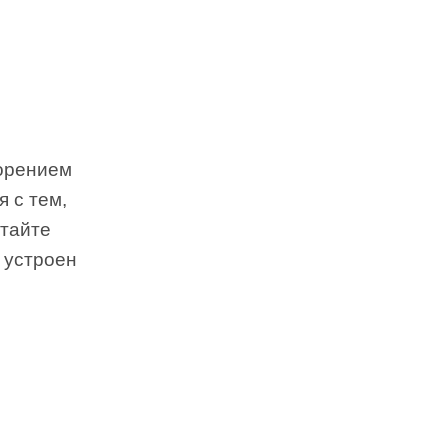
ворением
 с тем,
итайте
 устроен