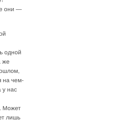
се они —
ой
ть одной
а же
рошлом,
 на чем-
 у нас
. Может
ет лишь