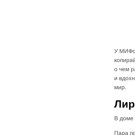
У МИФо
копира
о чем 
и вдох
мир.
Лир
В доме
Пара п