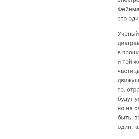
Фейнман
это оди
Ученый
диагра
в прошл
и той ж
частица
движущ
то, отр
будут 
но на с
быть, 
один, к