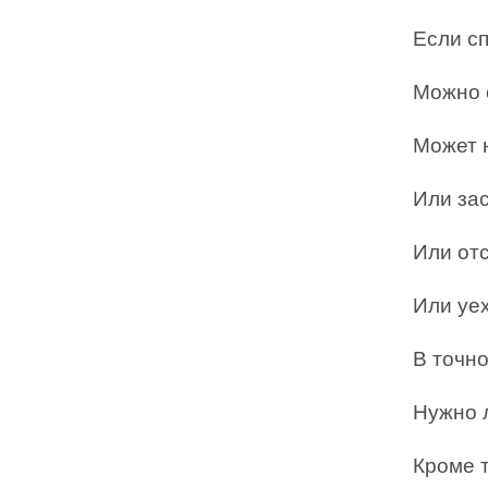
Если сп
Можно с
Может 
Или зас
Или отс
Или уе
В точно
Нужно л
Кроме т