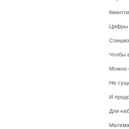
Кванто
Цифры 
Слишко
Чтобы в
Можно с
Не сущ
И прод
Для наб
Матема