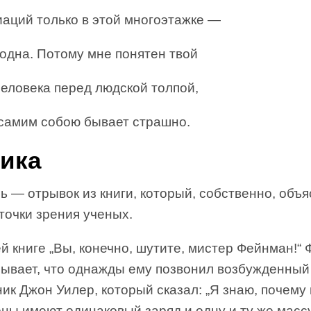
иаций только в этой многоэтажке —
одна. Потому мне понятен твой
человека перед людской толпой,
 самим собою бывает страшно.
ика
ь — отрывок из книги, который, собственно, объя
точки зрения ученых.
й книге „Вы, конечно, шутите, мистер Фейнман!“
зывает, что однажды ему позвонил возбужденный
ик Джон Уилер, который сказал: „Я знаю, почему
ны имеют одинаковый заряд и одну и ту же массу