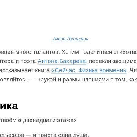
Алена Лепилина
вцев много талантов. Хотим поделиться стихот
йтера и поэта
Антона Бахарева
, перекликающимся
рассказывает книга
«Сейчас. Физика времени»
. Ч
новляйтесь — наукой и размышлениями о том, как
ика
 твоём о двенадцати этажах
одъездов — и триста одна душа,