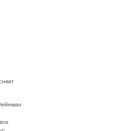
сняет
 Фейнман
 все
!“