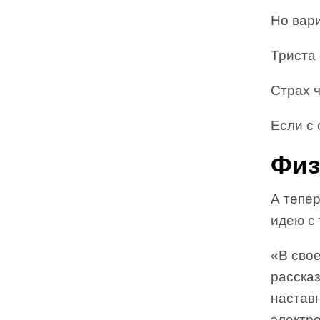
Но вар
Триста 
Страх 
Если с
Физ
А тепер
идею с 
«В свое
расска
наставн
электро