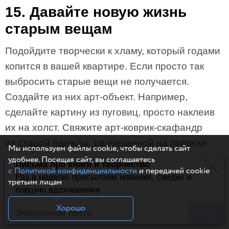
15. Давайте новую жизнь
старым вещам
Подойдите творчески к хламу, который годами
копится в вашей квартире. Если просто так
выбросить старые вещи не получается.
Создайте из них арт-объект. Например,
сделайте картину из пуговиц, просто наклеив
их на холст. Свяжите арт-коврик-скафандр
из старой одежды, разрезанной на полоски.
Мы используем файлы cookie, чтобы сделать сайт
удобнее. Посещая сайт, вы соглашаетесь
Письма про книги и творчество
с Политикой конфиденциальности
и передачей cookie
Раз в неделю присылаем новинки, скидки и
третьим лицам
порцию вдохновения
Хорошо