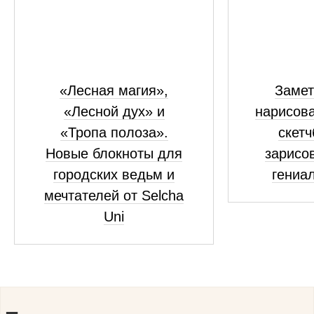
«Лесная магия»,
Замет
«Лесной дух» и
нарисова
«Тропа полоза».
скетч
Новые блокноты для
зарисов
городских ведьм и
гениа
мечтателей от Selcha
Uni