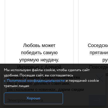
Любовь может
Соседски
победить самую
прятани
упрямую неудачу.
ру
Интервью с Аленой
Повседн
Мы используем файлы cookie, чтобы сделать сайт
Филипенко, автором
Русск
удобнее. Посещая сайт, вы соглашаетесь
Письма о ваших суперспособностях
с Политикой конфиденциальности
и передачей cookie
«Укради его удачу»
Раз в неделю делимся советами,
третьим лицам
рассказываем о новинках, дарим скидки
Хорошо