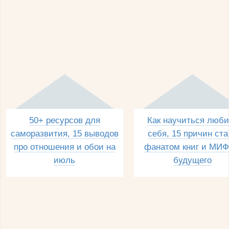
50+ ресурсов для
Как научиться люби
саморазвития, 15 выводов
себя, 15 причин ста
про отношения и обои на
фанатом книг и МИФ
июль
будущего