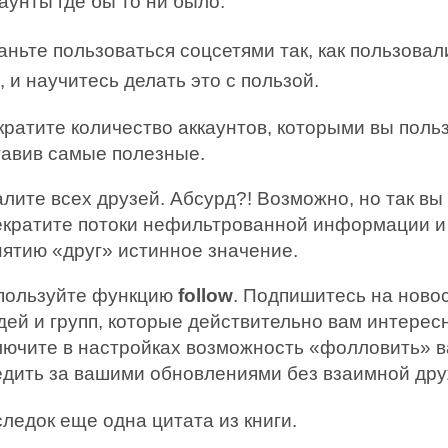
аунты где бы то ни было.
ньте пользоваться соцсетями так, как пользовал
 и научитесь делать это с пользой.
кратите количество аккаунтов, которыми вы польз
тавив самые полезные.
лите всех друзей. Абсурд?! Возможно, но так вы
екратите потоки нефильтрованной информации и
нятию «друг» истинное значение.
пользуйте функцию
follow
. Подпишитесь на ново
дей и групп, которые действительно вам интерес
лючите в настройках возможность «фолловить» 
едить за вашими обновлениями без взаимной др
ледок еще одна цитата из книги.