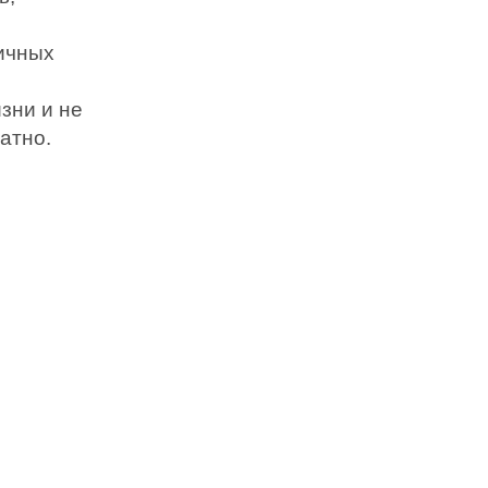
ичных
зни и не
атно.