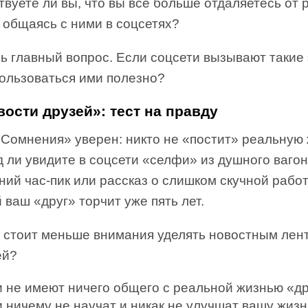
вуете ли вы, что вы всё больше отдаляетесь от
 общаясь с ними в соцсетях?
ь главный вопрос. Если соцсети вызывают такие
пользоваться ими полезно?
вости друзей»: тест на правду
«Сомнения» уверен: никто не «постит» реальную 
 ли увидите в соцсети «селфи» из душного ваго
ний час-пик или рассказ о слишком скучной работ
 ваш «друг» торчит уже пять лет.
 стоит меньше внимания уделять новостным лен
ей?
и не имеют ничего общего с реальной жизнью «др
 ничему не научат и никак не улучшат вашу жизн