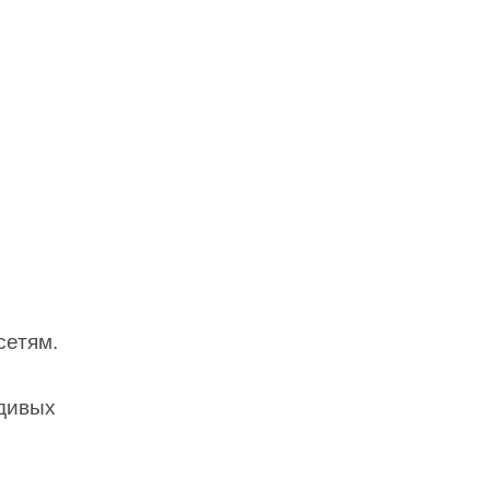
сетям.
вдивых