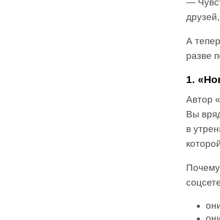
— Чувст
друзей,
А тепер
разве 
1. «Но
Автор 
Вы вряд
в утрен
которой
Почему
соцсет
он
они