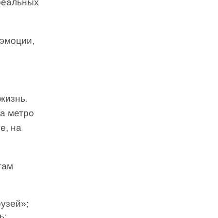
 реальных
 эмоции,
жизнь.
на метро
е, на
там
узей»;
ь;