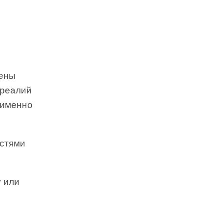
тены
 реалий
 именно
остями
 или