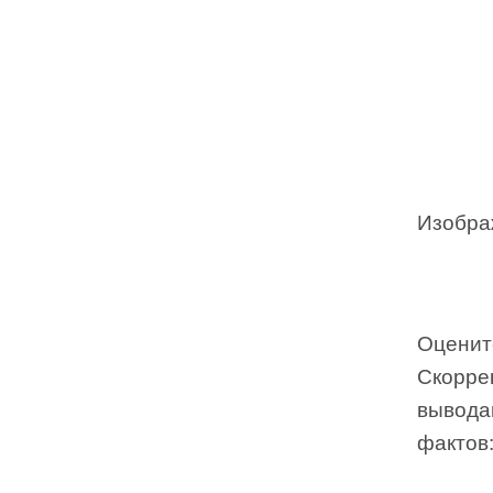
Изображ
Оцените
Скоррек
вывода
фактов