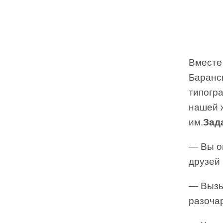
Вместе
Баранск
типогр
нашей 
им.
Зад
— Вы о
друзей 
— Вызы
разоча