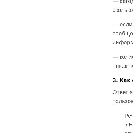
— сего
сколько
— если
сообщен
информ
— коли
никак н
3. Как
Ответ 
пользов
Реч
в F