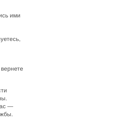
ись ими
уетесь,
 вернете
сти
ны.
вас —
ужбы.