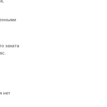
а,
венными
го заката
ас.
я нет