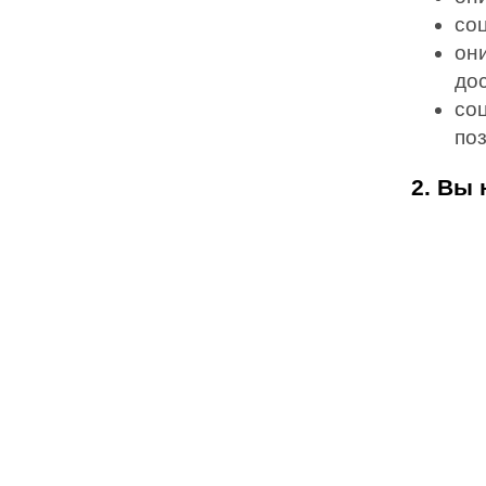
соц
он
до
со
по
2. Вы 