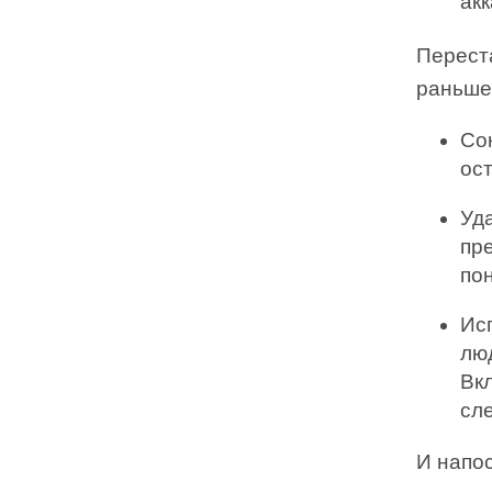
акк
Переста
раньше,
Со
ос
Уда
пр
по
Ис
лю
Вк
сл
И напос