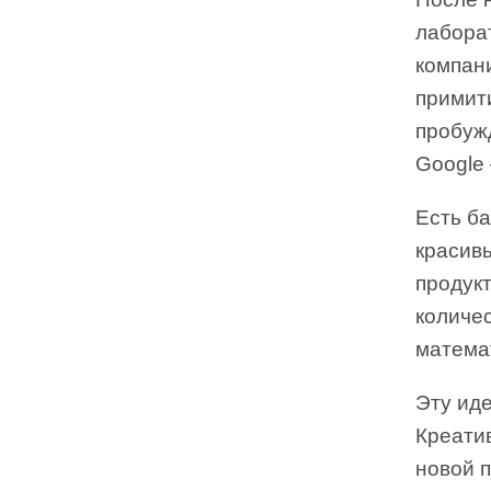
лабора
компан
примити
пробужд
Google 
Есть ба
красив
продук
количес
матема
Эту ид
Креати
новой п