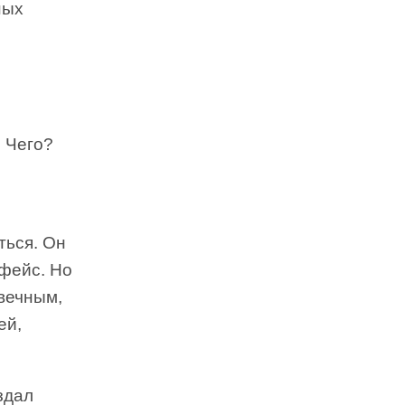
ных
. Чего?
ться. Он
рфейс. Но
вечным,
ей,
здал