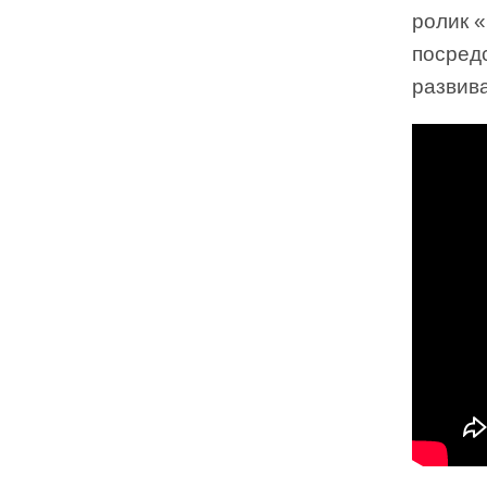
ролик «
посред
развив