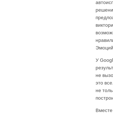
автоис
решени
предло
виктор
возмож
нравили
Эмоций
У Goog
результ
не вызо
это вс
не толь
постро
Вместе