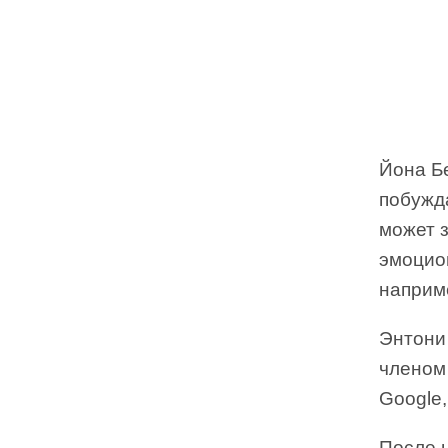
Йона Бе
побужд
может з
эмоцио
наприме
Энтони
членом
Google
После 