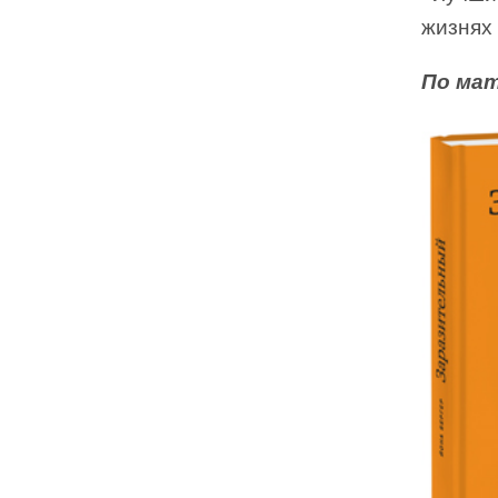
жизнях
По ма