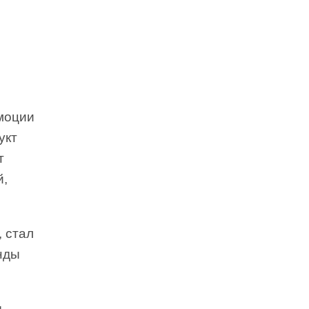
моции
укт
т
й,
 стал
нды
д