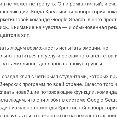
ип не может не тронуть. Он и романтичный, и сч
ушевляющий. Когда Креативная лаборатория пок
ркетинговой команде Google Search, в него прос
ись. Внимание на чувства — и обыкновенная ре
ается в хит.
дать людям возможность испытать эмоции, не
льно тратиться на услуги рекламного агентства 
овать миллионы долларов на фокус-группы.
 создал клип с четырьмя студентами, которых пр
йнерских программ по всей стране. Вместо того 
кивать новейшие потрясающие функции, команд
ла людям, что они любят в системе Google Searc
 один из членов команды Креативной лаборатори
 результаты отражаются не на результатах поис