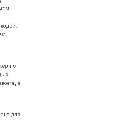
нием
 людей,
ача
ь
жер по
щью
цвета, а
тент для