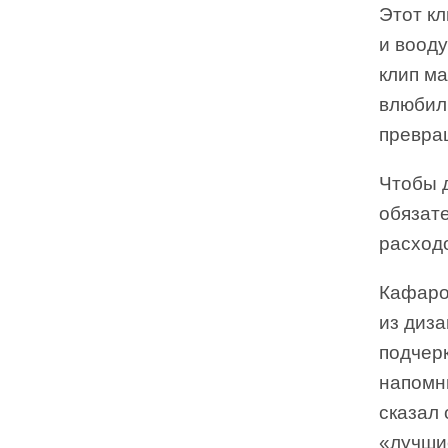
Этот кл
и воод
клип ма
влюбил
превращ
Чтобы 
обязате
расход
Кафаро
из диза
подчер
напомни
сказал
«лучшие