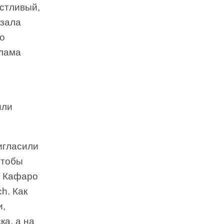
астливый,
азала
то
клама
или
игласили
чтобы
а Кафаро
h. Как
и,
ка, а на