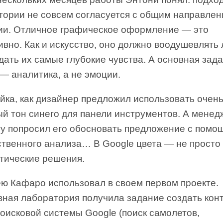
тории не совсем согласуется с общим направле
ии. Отличное графическое оформление — это
вно. Как и искусство, оно должно воодушевлять
ать их самые глубокие чувства. А основная зад
— аналитика, а не эмоции.
йка, как дизайнер предложил использовать очен
ый тон синего для панели инструментов. А менед
ту попросил его обосновать предложение с помо
твенного анализа… В Google цвета — не просто 
тические решения.
ею Кафаро использовал в своем первом проекте.
вная лаборатория получила задание создать кон
оисковой системы Google (поиск самолетов,