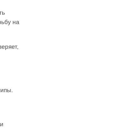
ть
рьбу на
веряет,
типы.
ли