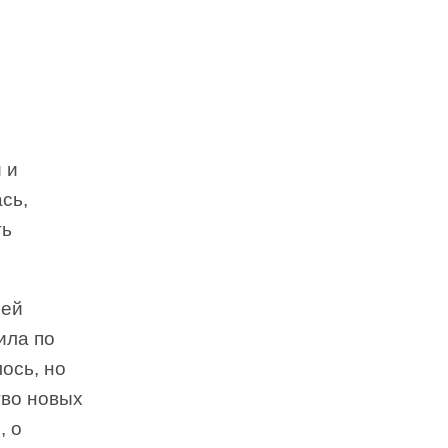
 и
сь,
ть
сей
ила по
ось, но
тво новых
, о