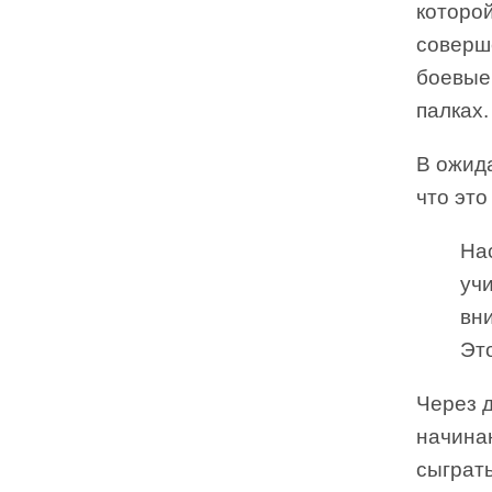
которой
соверш
боевые
палках.
В ожида
что это
На
уч
вн
Эт
Через д
начина
сыграть