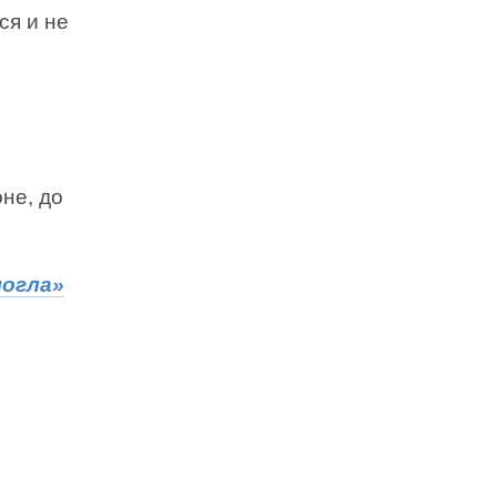
ся и не
не, до
могла»