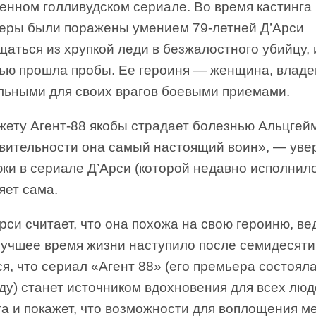
енном голливудском сериале. Во время кастинга
еры были поражены умением 79-летней Д’Арси
аться из хрупкой леди в безжалостного убийцу, 
тью прошла пробы. Ее героиня — женщина, влад
льными для своих врагов боевыми приемами.
жету Агент-88 якобы страдает болезнью Альцгей
твительности она самый настоящий воин», — увер
ки в сериале Д’Арси (которой недавно исполнило
яет сама.
рси считает, что она похожа на свою героиню, ве
лучшее время жизни наступило после семидесяти
я, что сериал «Агент 88» (его премьера состояла
ду) станет источником вдохновения для всех люд
а и покажет, что возможности для воплощения м