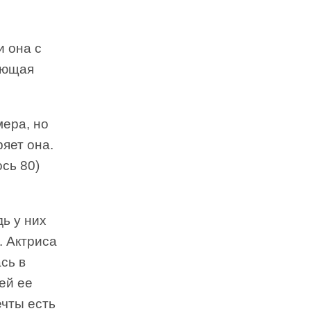
и она с
еющая
мера, но
яет она.
сь 80)
дь у них
. Актриса
сь в
ей ее
ечты есть