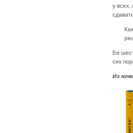
у всех,
сдавать
Ка
ре
Ее шест
сих пор
Из нов