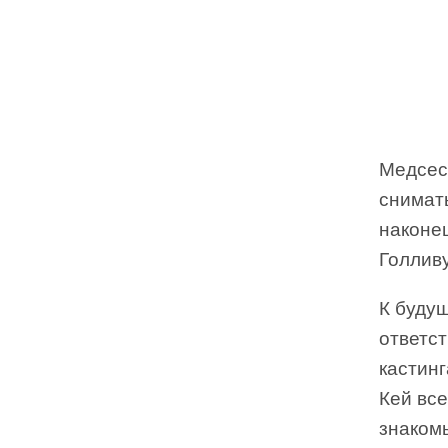
Медсес
снимать
наконец
Голливу
К буду
ответст
кастинг
Кей все
знаком