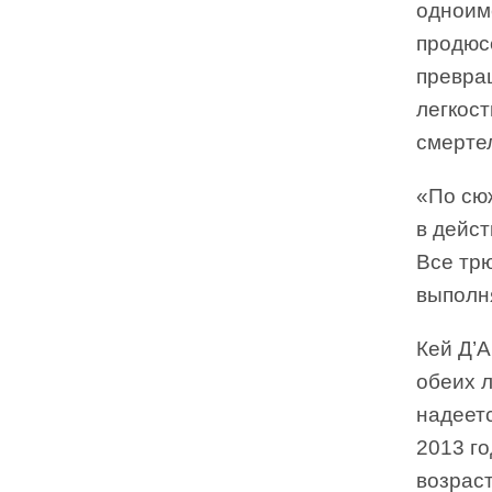
одноим
продюс
превращ
легкос
смерте
«По сю
в дейс
Все трю
выполн
Кей Д’А
обеих 
надеетс
2013 го
возраст