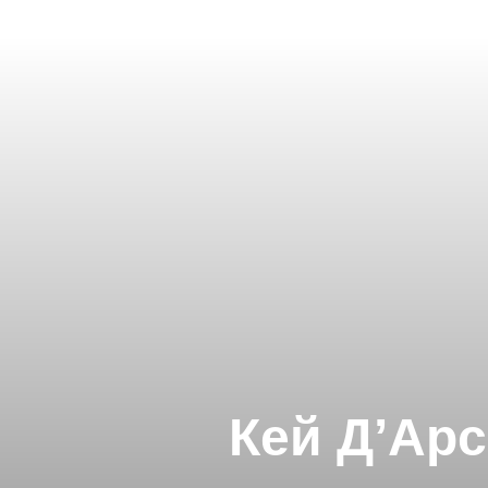
Кей Д’Арс