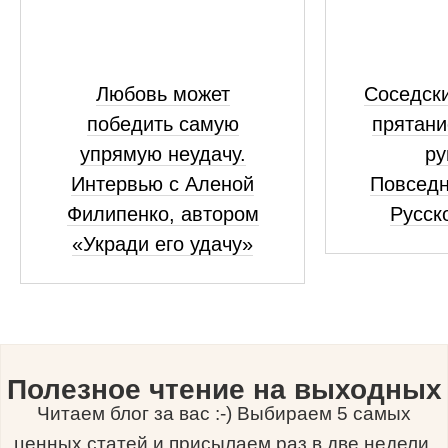
Любовь может
Соседски
победить самую
прятани
упрямую неудачу.
ру
Интервью с Аленой
Повседн
Филипенко, автором
Русск
«Укради его удачу»
Полезное чтение на выходных
Читаем блог за вас :-) Выбираем 5 самых
ценных статей и присылаем раз в две недели.