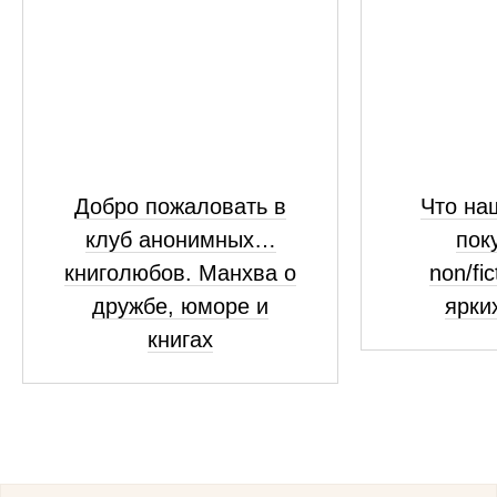
Добро пожаловать в
Что на
клуб анонимных…
пок
книголюбов. Манхва о
non/fi
дружбе, юморе и
ярки
книгах